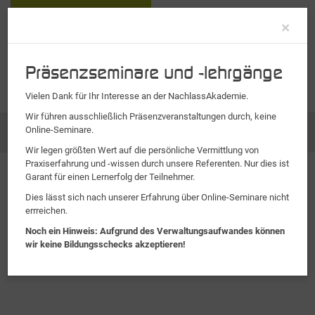
Clo
×
Präsenzseminare und -lehrgänge
Vielen Dank für Ihr Interesse an der NachlassAkademie.
Wir führen ausschließlich Präsenzveranstaltungen durch, keine
Online-Seminare.
Kontakt
Wir legen größten Wert auf die persönliche Vermittlung von
Praxiserfahrung und -wissen durch unsere Referenten. Nur dies ist
Garant für einen Lernerfolg der Teilnehmer.
Dies lässt sich nach unserer Erfahrung über Online-Seminare nicht
errreichen.
Noch ein Hinweis: Aufgrund des Verwaltungsaufwandes können
wir keine Bildungsschecks akzeptieren!
Impressum
|
Datenschutz
|
Gender-Hinweis