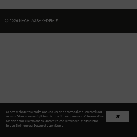
2026 NACHLASSAKADEMIE
Unsere Website verwendet Cookies um eine bestmögliche Bereitstellung
OK
unserer Dienste zu ermöglichen. Mit der Nutzung unserer Website erklären
Sie sich damit einverstanden, dass wir diese verwenden. Weitere Infos
finden Sie in unserer
Datenschutzerklärung
.