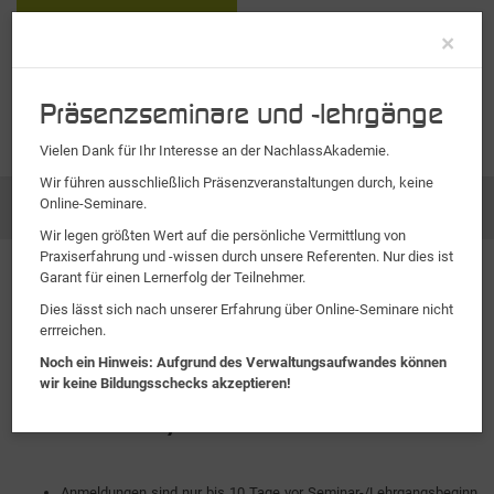
Clo
×
Präsenzseminare und -lehrgänge
Vielen Dank für Ihr Interesse an der NachlassAkademie.
Wir führen ausschließlich Präsenzveranstaltungen durch, keine
Online-Seminare.
Buchung
Seminarbedingungen
Wir legen größten Wert auf die persönliche Vermittlung von
Praxiserfahrung und -wissen durch unsere Referenten. Nur dies ist
Garant für einen Lernerfolg der Teilnehmer.
Dies lässt sich nach unserer Erfahrung über Online-Seminare nicht
errreichen.
Noch ein Hinweis: Aufgrund des Verwaltungsaufwandes können
Seminarbedingungen (Stand
wir keine Bildungsschecks akzeptieren!
01.01.2026)
Anmeldungen sind nur bis 10 Tage vor Seminar-/Lehrgangsbeginn