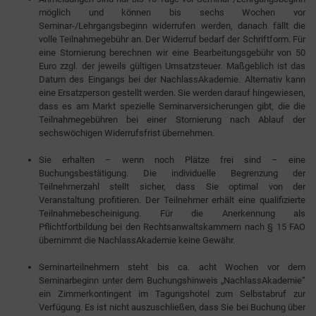
möglich und können bis sechs Wochen vor
Seminar-/Lehrgangsbeginn widerrufen werden, danach fällt die
volle Teilnahmegebühr an. Der Widerruf bedarf der Schriftform. Für
eine Stornierung berechnen wir eine Bearbeitungsgebühr von 50
Euro zzgl. der jeweils gültigen Umsatzsteuer. Maßgeblich ist das
Datum des Eingangs bei der NachlassAkademie. Alternativ kann
eine Ersatzperson gestellt werden. Sie werden darauf hingewiesen,
dass es am Markt spezielle Seminarversicherungen gibt, die die
Teilnahmegebühren bei einer Stornierung nach Ablauf der
sechswöchigen Widerrufsfrist übernehmen.
Sie erhalten – wenn noch Plätze frei sind – eine
Buchungsbestätigung. Die individuelle Begrenzung der
Teilnehmerzahl stellt sicher, dass Sie optimal von der
Veranstaltung profitieren. Der Teilnehmer erhält eine qualifizierte
Teilnahmebescheinigung. Für die Anerkennung als
Pflichtfortbildung bei den Rechtsanwaltskammern nach § 15 FAO
übernimmt die NachlassAkademie keine Gewähr.
Seminarteilnehmern steht bis ca. acht Wochen vor dem
Seminarbeginn unter dem Buchungshinweis „NachlassAkademie“
ein Zimmerkontingent im Tagungshotel zum Selbstabruf zur
Verfügung. Es ist nicht auszuschließen, dass Sie bei Buchung über