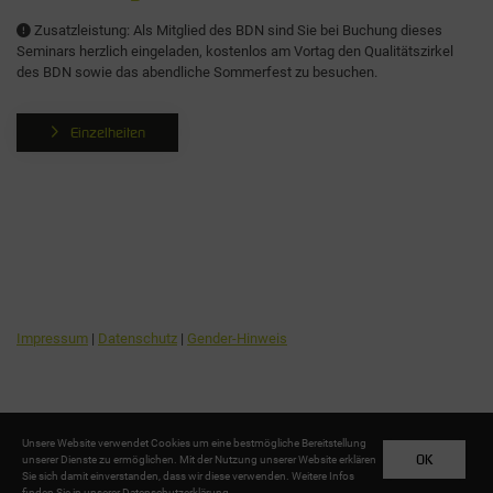
Zusatzleistung: Als Mitglied des BDN sind Sie bei Buchung dieses
Seminars herzlich eingeladen, kostenlos am Vortag den Qualitätszirkel
des BDN sowie das abendliche Sommerfest zu besuchen.
Einzelheiten
Impressum
|
Datenschutz
|
Gender-Hinweis
Unsere Website verwendet Cookies um eine bestmögliche Bereitstellung
OK
unserer Dienste zu ermöglichen. Mit der Nutzung unserer Website erklären
Sie sich damit einverstanden, dass wir diese verwenden. Weitere Infos
2026 NACHLASSAKADEMIE
finden Sie in unserer
Datenschutzerklärung
.